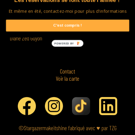
Les réservations se font toute l'année !
Et même en été, contactez-moi pour plus d'informations
C'est compris !
Diane Zed Guyon
POWERED BY
Contact
Voir la carte
©Stargazermakeitshine fabriqué avec
♥
par TZG